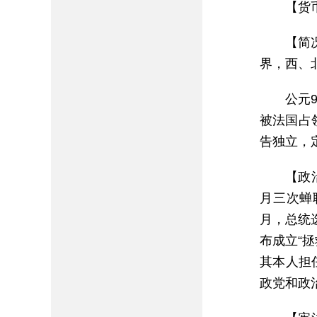
【货
【简
界，西、
公元
被法国占
告独立，
【政治
月三次蝉联
月，总统
布成立“
其本人担
政党和政