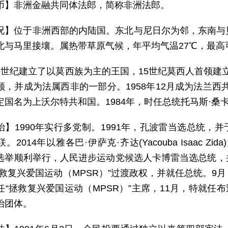
币】非洲金融共同体法郎，简称非洲法郎。
况】位于非洲西部的内陆国。东北与尼日尔为邻，东南与
北与马里接壤。属热带草原气候，年平均气温27℃，最高
9世纪建立了以莫西族为主的王国，15世纪莫西人首领建立亚
领，并成为法属西非的一部分。1958年12月成为法兰西共
定国名为上沃尔特共和国。1984年，时任总统托马斯·桑
】1990年实行多党制。1991年，孔波雷当选总统，并于19
。2014年以雅各巴·伊萨克·齐达(Yacouba Isaac Z
选举顺利举行，人民进步运动党候选人卡博雷当选总统，并于
拯救复兴爱国运动（MPSR）”过渡政权，并就任总统。9
任“拯救复兴爱国运动（MPSR）”主席，11月，特就任布
治团体。