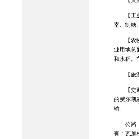
【资
【工
宰、制糖
【农
业用地总
和水稻。主
【旅
【交
的费尔凯
输。
公路
有：瓦加