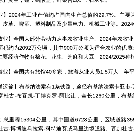
源】黄金，锰，磷酸盐，锌银合成矿，石灰石。
业】2024年工业产值约占国内生产总值的29.7%。主
、皮革、啤酒、塑料制品及少量电力、机械工业等。2024
牧业】全国大部分劳动力从事农牧业生产。2024年农牧业
面积约为2092万公顷，其中900万公顷为适合农业的优
要经济作物有棉花、花生、芝麻和大豆。2024/2025种
游业】全国共有旅馆40多家，旅游从业人员1.5万人。年平
通运输】布基纳法索有1条铁路，途径布基纳法索卡亚市-瓦
塞杜古-布瓦凯-丁博克罗-阿比让，全长1260公里，布
：总里程15304公里，其中国道6728公里，区域道路3
杜古-博博迪乌拉索-科特迪瓦或马里边境道路、瓦加杜古