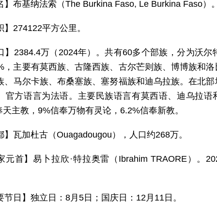
布基纳法索（The Burkina Faso, Le Burkina Faso）
】274122平方公里。
口】2384.4万（2024年）。共有60多个部族，分为
0%，主要有莫西族、古隆西族、古尔芒则族、博博族和洛
族、马尔卡族、布桑塞族、塞努福族和迪乌拉族。在北部
。官方语言为法语。主要民族语言有莫西语、迪乌拉语和
信奉天主教，9%信奉万物有灵论，6.2%信奉新教。
】瓦加杜古（Ouagadougou），人口约268万。
家元首】易卜拉欣·特拉奥雷（Ibrahim TRAORE）。
要节日】独立日：8月5日；国庆日：12月11日。