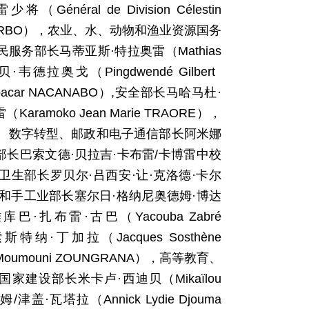
ral de Division Célestin
ZERBO），农业、水、动物和渔业资源国务
，人民服务部长马蒂亚斯·特拉奥雷（Mathias
奥戈（Pingdwendé Gilbert
ar NACANABO）,安全部长马哈马杜·
amoko Jean Marie TRAORE），
ALA）， 数字转型、邮政和电子通信部长阿米娜
与团结部长巴索文德·贝拉吉·卡布雷/卡博雷中校
KABORE），卫生部长罗贝尔·吕西安·让·克洛德·卡尔
，工业、贸易和手工业部长塞尔日·格纳尼奥德姆·博达
巴·扎布雷·古巴（Yacouba Zabré
丁加拉（Jacques Sosthène
mouni ZOUNGRANA），高等教育、
国家建设部长米卡卢·西迪贝（Mikaïlou
瓦塔拉（Annick Lydie Djouma