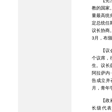
【宪
教的国家
量最高统
定总统任
议长协商
3月，布
【议
个议席，
生。议长萨
阿拉萨内·巴
告成立并召
月，青年学
【政
长级代表在