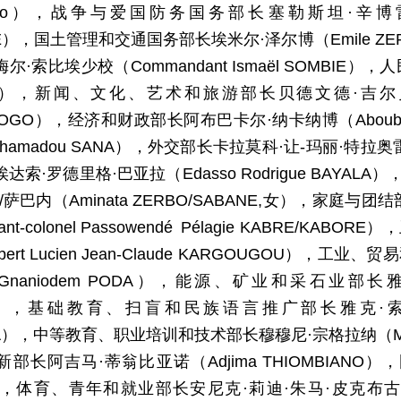
aogo），战争与爱国防务国务部长塞勒斯坦·辛博雷少将（Géné
RE），国土管理和交通国务部长埃米尔·泽尔博（Emile 
尔·索比埃少校（Commandant Ismaël SOMBIE）
E），新闻、文化、艺术和旅游部长贝德文德·吉尔贝·韦德拉
AOGO），经济和财政部长阿布巴卡尔·纳卡纳博（Aboubac
amadou SANA），外交部长卡拉莫科·让-玛丽·特拉奥雷（Kar
达索·罗德里格·巴亚拉（Edasso Rodrigue BAY
/萨巴内（Aminata ZERBO/SABANE,女），家庭
enant-colonel Passowendé Pélagie KABRE/
ert Lucien Jean-Claude KARGOUGOU）
e Gnaniodem PODA），能源、矿业和采石业部长雅库
A），基础教育、扫盲和民族语言推广部长雅克·索斯特纳·
RA），中等教育、职业培训和技术部长穆穆尼·宗格拉纳（Mou
部长阿吉马·蒂翁比亚诺（Adjima THIOMBIANO），
E），体育、青年和就业部长安尼克·莉迪·朱马·皮克布古姆/津盖·