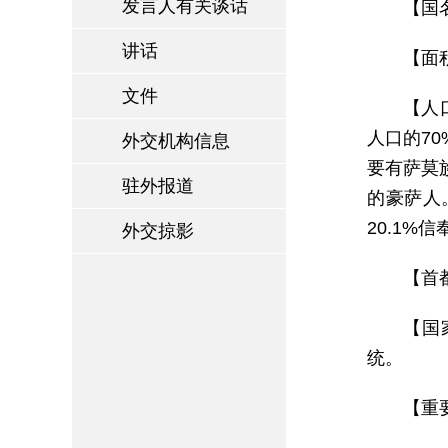
发言人有关谈话
【国名】
讲话
【面积
文件
【人
人口的7
外交机构信息
要有萨莫
驻外报道
的豪萨人
20.1%
外交掠影
【首都
【国
统。
【重