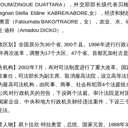
UGOUM/ZINGUE OUATTARA），外交部部长级代
asgnan Stella Eldine KABRE/KABORE,女
奥雷（Fatoumata BAKO/TRAORE，女），农
·迪科（Amadou DICKO）。
政区划】全国原分为30个省, 300个县。1996年进行行政
5年再次改革，调整为17个大区、47个省。首都瓦加杜古是卡
法机构】2002年7月，布对司法制度进行了重大改革。
首兼任，司法部长为副主席。取消最高法院，设立高等法
为最高司法机构，由民事、商事、社会和犯罪4个法庭组
公民对行政机关的控告，下设两个法庭。审计法院是对
国家企业、中央和地方行政机关财经违法案件，下设三
宪法。
要人物】易卜拉欣·特拉奥雷，总统、国家元首。1988年