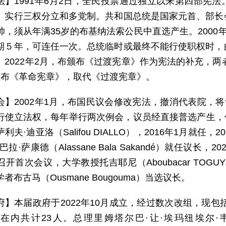
法】1991年6月2日，全民投票通过独立以来第四部宪
。实行三权分立和多党制。共和国总统是国家元首、部长
帅，须从年满35岁的布基纳法索公民中直选产生。2000
期５年，可连任一次。总统临时或最终不能行使职权时，
。2022年2月，布颁布《过渡宪章》作为宪法的补充，两
颁布《革命宪章》，取代《过渡宪章》。
会】2002年1月，布国民议会修改宪法，撤消代表院，将
行使立法权，每年举行两次例会，议员经直接普选产生，任期
利夫·迪亚洛（Salifou DIALLO），2016年1月就任，
拉·萨康德（Alassane Bala Sakandé）就任议长，
开首次会议，大学教授托吉耶尼（Aboubacar TOGU
者布古马（Ousmane Bougouma）当选议长。
府】本届政府于2022年10月成立，经过数次改组，现包
内共计23人。总理里姆塔尔巴·让·埃玛纽埃尔·韦德拉奥戈（