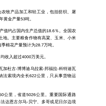
要为农牧产品加工和轻工业，包括纺织、屠
年黄金产量53吨。
产值约占国内生产总值的18.6％。全国农
质土地。主要粮食作物有高粱、玉米、小米
植季棉花产量预计为28.7万吨。
均收入超过4000万美元。
加杜古-博博迪乌拉索-邦福拉-科特迪瓦
基纳法索境内全长622公里，只从事货物运
550公里，省道5026公里。重要国际通路
-法达恩古尔马-贝宁、多哥或尼日尔边境