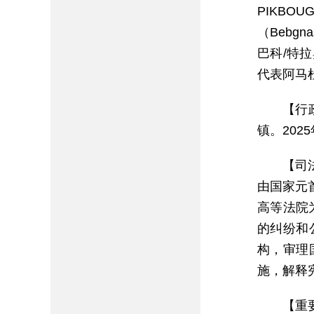
PIKBO
（Bebgn
巴科/特拉
代表阿马杜
【行
镇。202
【司
由国家元
高等法院
的纠纷和
构，审理
施，解释
【重