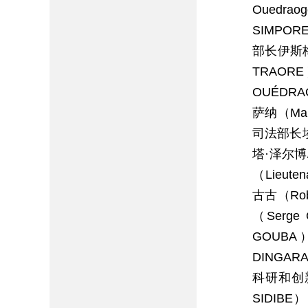
Ouedr
SIMPO
部长伊斯梅
TRAOR
OUÉDR
萨纳（Mah
司法部长埃
塔·泽尔博
（Lieut
古古（Rob
（Serg
GOUB
DINGA
科研和创新
SIDIB